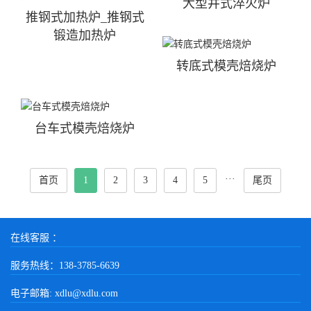
大型井式淬火炉
推钢式加热炉_推钢式
锻造加热炉
转底式模壳焙烧炉
台车式模壳焙烧炉
···
首页
1
2
3
4
5
尾页
在线客服 ：
服务热线：138-3785-6639
电子邮箱: xdlu@xdlu.com